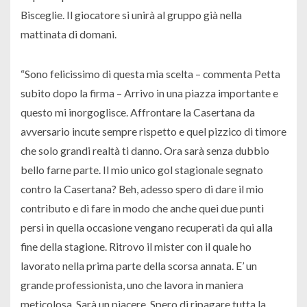
Bisceglie. Il giocatore si unirà al gruppo già nella
mattinata di domani.
“Sono felicissimo di questa mia scelt
a – commenta Petta
subito dopo la firma –
Arrivo in una piazza importante e
questo mi inorgoglisce. Affrontare la Casertana da
avversario incute sempre rispetto e quel pizzico di timore
che solo grandi realtà ti danno. Ora sarà senza dubbio
bello farne parte. Il mio unico gol stagionale segnato
contro la Casertana? Beh, adesso spero di dare il mio
contributo e di fare in modo che anche quei due punti
persi in quella occasione vengano recuperati da qui alla
fine della stagione. Ritrovo il mister con il quale ho
lavorato nella prima parte della scorsa annata. E’ un
grande professionista, uno che lavora in maniera
meticolosa. Sarà un piacere. Spero di ripagare tutta la