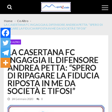
Skip to navigation
Skip to content
Home
Ce Altro
LA CASERTANA FC INGAGGIA IL DIFENSORE ANDREA PETTA: “SPERO DI
RIPAGARE LA FIDUCIA RIPOSTA IN ME DA SOCIETÀ E TIFOSI”
CE ALTRO
LA CASERTANA FC
INGAGGIA IL DIFENSORE
ANDREA PETTA: “SPERO
DI RIPAGARE LA FIDUCIA
RIPOSTA IN ME DA
SOCIETÀ E TIFOSI”
24 Gennaio 2020
0