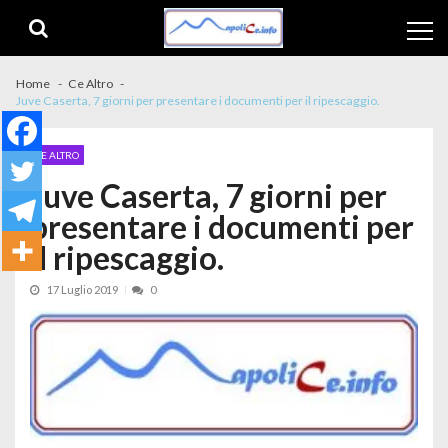
Skip to navigation
Skip to content
Home
Ce Altro
Juve Caserta, 7 giorni per presentare i documenti per il ripescaggio.
CE ALTRO
Juve Caserta, 7 giorni per
presentare i documenti per
il ripescaggio.
17 Luglio 2019
0