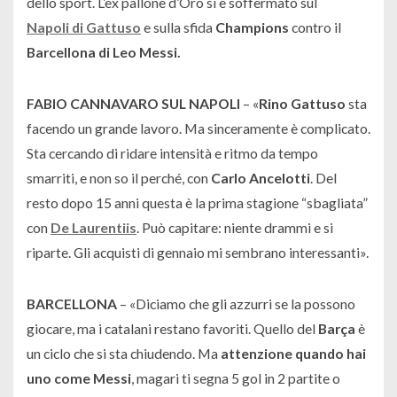
dello sport. L’ex pallone d’Oro si è soffermato sul
Napoli di Gattuso
e sulla sfida
Champions
contro il
Barcellona di Leo Messi.
FABIO CANNAVARO SUL NAPOLI
– «
Rino Gattuso
sta
facendo un grande lavoro. Ma sinceramente è complicato.
Sta cercando di ridare intensità e ritmo da tempo
smarriti, e non so il perché, con
Carlo Ancelotti
. Del
resto dopo 15 anni questa è la prima stagione “sbagliata”
con
De Laurentiis
. Può capitare: niente drammi e si
riparte. Gli acquisti di gennaio mi sembrano interessanti
».
BARCELLONA
– «
Diciamo che gli azzurri se la possono
giocare, ma i catalani restano favoriti. Quello del
Barça
è
un ciclo che si sta chiudendo. Ma
attenzione quando hai
uno come Messi
, magari ti segna 5 gol in 2 partite o