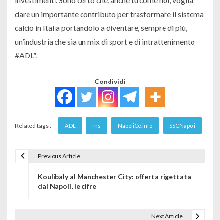
investimenti. Sono certo che, anche tu come noi, voglia
dare un importante contributo per trasformare il sistema
calcio in Italia portandolo a diventare, sempre di più,
un’industria che sia un mix di sport e di intrattenimento
#ADL”
.
Condividi
Related tags :
ADL
fns
NapoliCe.info
SSCNapoli
Previous Article
Navigazione articoli
Koulibaly al Manchester City: offerta rigettata
dal Napoli, le cifre
Next Article