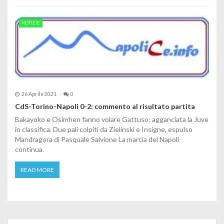
NOTIZIE
26 Aprile 2021
0
CdS-Torino-Napoli 0-2: commento al risultato partita
Bakayoko e Osimhen fanno volare Gattuso: agganciata la Juve
in classifica. Due pali colpiti da Zielinski e Insigne, espulso
Mandragora di Pasquale Salvione La marcia del Napoli
continua.
READ MORE
Search for: