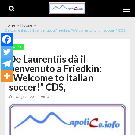
Skip to navigation
Skip to content
Home
Notizie
De Laurentiis dà il benvenuto a Friedkin: “Welcome to italian soccer!” CDS,
NOTIZIE
De Laurentiis dà il
benvenuto a Friedkin:
“Welcome to italian
soccer!” CDS,
18 Agosto 2020
0