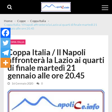
Skip to navigation
Skip to content
Home
Coppe
Coppa Italia
Coppa Italia / Il Napoli affronterà la Lazio ai quarti di finale martedì 21
gennaio alle ore 20.45
COPPA ITALIA
Coppa Italia / Il Napoli
affronterà la Lazio ai quarti
di finale martedì 21
gennaio alle ore 20.45
16 Gennaio 2020
0