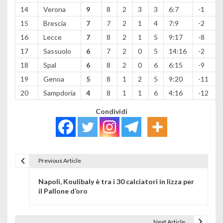
14
Verona
9
8
2
3
3
6:7
-1
15
Brescia
7
7
2
1
4
7:9
-2
16
Lecce
7
8
2
1
5
9:17
-8
17
Sassuolo
6
7
2
0
5
14:16
-2
18
Spal
6
8
2
0
6
6:15
-9
19
Genoa
5
8
1
2
5
9:20
-11
20
Sampdoria
4
8
1
1
6
4:16
-12
Condividi
Previous Article
Navigazione articoli
Napoli, Koulibaly è tra i 30 calciatori in lizza per
il Pallone d’oro
Next Article