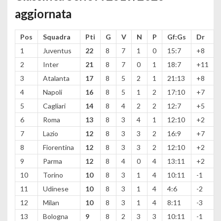
aggiornata
Pos
Squadra
Pti
G
V
N
P
Gf:Gs
Dr
1
Juventus
22
8
7
1
0
15:7
+8
2
Inter
21
8
7
0
1
18:7
+11
3
Atalanta
17
8
5
2
1
21:13
+8
4
Napoli
16
8
5
1
2
17:10
+7
5
Cagliari
14
8
4
2
2
12:7
+5
6
Roma
13
8
3
4
1
12:10
+2
7
Lazio
12
8
3
3
2
16:9
+7
8
Fiorentina
12
8
3
3
2
12:10
+2
9
Parma
12
8
4
0
4
13:11
+2
10
Torino
10
8
3
1
4
10:11
-1
11
Udinese
10
8
3
1
4
4:6
-2
12
Milan
10
8
3
1
4
8:11
-3
13
Bologna
9
8
2
3
3
10:11
-1