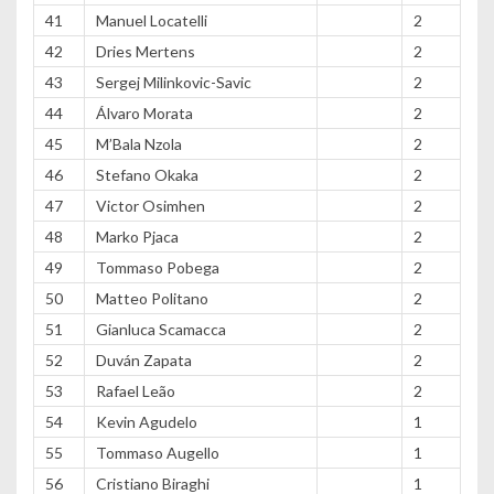
41
Manuel Locatelli
2
42
Dries Mertens
2
43
Sergej Milinkovic-Savic
2
44
Álvaro Morata
2
45
M’Bala Nzola
2
46
Stefano Okaka
2
47
Victor Osimhen
2
48
Marko Pjaca
2
49
Tommaso Pobega
2
50
Matteo Politano
2
51
Gianluca Scamacca
2
52
Duván Zapata
2
53
Rafael Leão
2
54
Kevin Agudelo
1
55
Tommaso Augello
1
56
Cristiano Biraghi
1