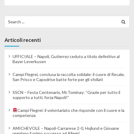
Search for:
Articoli recenti
UFFICIALE – Napoli, Gutierrez ceduto a titolo definitivo al
Bayer Leverkusen
Campi Flegrei, conclusa la raccolta solidale: il cuore di Recale,
San Prisco e Capodrise batte forte per gli sfollati
SSCN – Festa Centenario, McTominay: “Grazie per tutto il
supporto a tutti, forza Napoli!”
Campi Flegrei: il volontariato che risponde con il cuore e la
competenza
AMICHEVOLE – Napoli-Carrarese 2-0, Hojlund e Giovane
regalano il primo successo ad Allegri