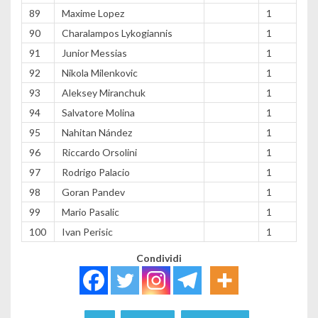
89
Maxime Lopez
1
90
Charalampos Lykogiannis
1
91
Junior Messias
1
92
Nikola Milenkovic
1
93
Aleksey Miranchuk
1
94
Salvatore Molina
1
95
Nahitan Nández
1
96
Riccardo Orsolini
1
97
Rodrigo Palacio
1
98
Goran Pandev
1
99
Mario Pasalic
1
100
Ivan Perisic
1
Condividi