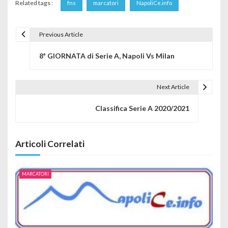
Related tags :
fns
marcatori
NapoliCe.info
Previous Article
Navigazione articoli
8ª GIORNATA di Serie A, Napoli Vs Milan
Next Article
Classifica Serie A 2020/2021
Articoli Correlati
MARCATORI