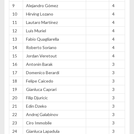
9
Alejandro Gómez
4
10
Hirving Lozano
4
11
Lautaro Martínez
4
12
Luis Muriel
4
13
Fabio Quagliarella
4
14
Roberto Soriano
4
15
Jordan Veretout
4
16
Antonin Barak
3
17
Domenico Berardi
3
18
Felipe Caicedo
3
19
Gianluca Caprari
3
20
Filip Djuricic
3
21
Edin Dzeko
3
22
Andrej Galabinov
3
23
Ciro Immobile
3
24
Gianluca Lapadula
3