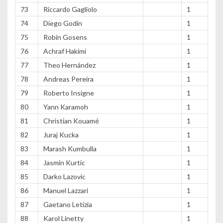
73
Riccardo Gagliolo
1
74
Diego Godín
1
75
Robin Gosens
1
76
Achraf Hakimi
1
77
Theo Hernández
1
78
Andreas Pereira
1
79
Roberto Insigne
1
80
Yann Karamoh
1
81
Christian Kouamé
1
82
Juraj Kucka
1
83
Marash Kumbulla
1
84
Jasmin Kurtic
1
85
Darko Lazovic
1
86
Manuel Lazzari
1
87
Gaetano Letizia
1
88
Karol Linetty
1