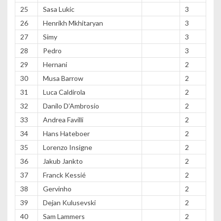
25
Sasa Lukic
3
26
Henrikh Mkhitaryan
3
27
Simy
3
28
Pedro
3
29
Hernani
2
30
Musa Barrow
2
31
Luca Caldirola
2
32
Danilo D’Ambrosio
2
33
Andrea Favilli
2
34
Hans Hateboer
2
35
Lorenzo Insigne
2
36
Jakub Jankto
2
37
Franck Kessié
2
38
Gervinho
2
39
Dejan Kulusevski
2
40
Sam Lammers
2