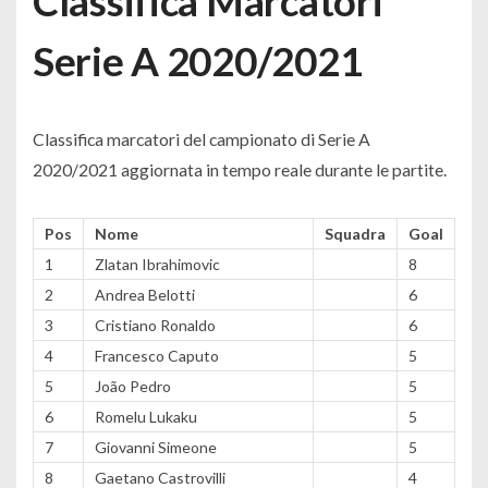
Classifica Marcatori
Serie A 2020/2021
Classifica marcatori del campionato di Serie A
2020/2021 aggiornata in tempo reale durante le partite.
Pos
Nome
Squadra
Goal
1
Zlatan Ibrahimovic
8
2
Andrea Belotti
6
3
Cristiano Ronaldo
6
4
Francesco Caputo
5
5
João Pedro
5
6
Romelu Lukaku
5
7
Giovanni Simeone
5
8
Gaetano Castrovilli
4