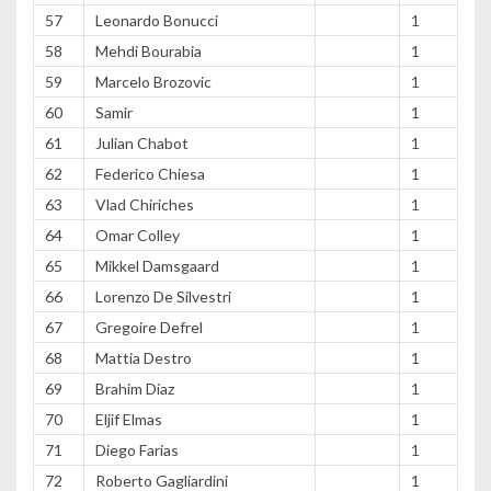
57
Leonardo Bonucci
1
58
Mehdi Bourabia
1
59
Marcelo Brozovic
1
60
Samir
1
61
Julian Chabot
1
62
Federico Chiesa
1
63
Vlad Chiriches
1
64
Omar Colley
1
65
Mikkel Damsgaard
1
66
Lorenzo De Silvestri
1
67
Gregoire Defrel
1
68
Mattia Destro
1
69
Brahim Díaz
1
70
Eljif Elmas
1
71
Diego Farias
1
72
Roberto Gagliardini
1