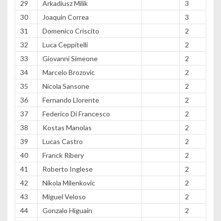
29
Arkadiusz Milik
3
30
Joaquin Correa
3
31
Domenico Criscito
2
32
Luca Ceppitelli
2
33
Giovanni Simeone
2
34
Marcelo Brozovic
2
35
Nicola Sansone
2
36
Fernando Llorente
2
37
Federico Di Francesco
2
38
Kostas Manolas
2
39
Lucas Castro
2
40
Franck Ribery
2
41
Roberto Inglese
2
42
Nikola Milenkovic
2
43
Miguel Veloso
2
44
Gonzalo Higuain
2