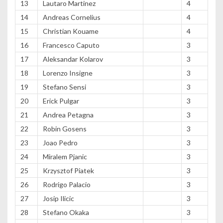
13
Lautaro Martinez
4
14
Andreas Cornelius
4
15
Christian Kouame
4
16
Francesco Caputo
3
17
Aleksandar Kolarov
3
18
Lorenzo Insigne
3
19
Stefano Sensi
3
20
Erick Pulgar
3
21
Andrea Petagna
3
22
Robin Gosens
3
23
Joao Pedro
3
24
Miralem Pjanic
3
25
Krzysztof Piatek
3
26
Rodrigo Palacio
3
27
Josip Ilicic
3
28
Stefano Okaka
3