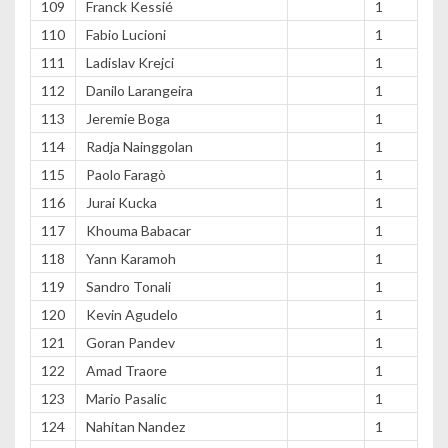
109
Franck Kessié
1
110
Fabio Lucioni
1
111
Ladislav Krejci
1
112
Danilo Larangeira
1
113
Jeremie Boga
1
114
Radja Nainggolan
1
115
Paolo Faragò
1
116
Jurai Kucka
1
117
Khouma Babacar
1
118
Yann Karamoh
1
119
Sandro Tonali
1
120
Kevin Agudelo
1
121
Goran Pandev
1
122
Amad Traore
1
123
Mario Pasalic
1
124
Nahitan Nandez
1