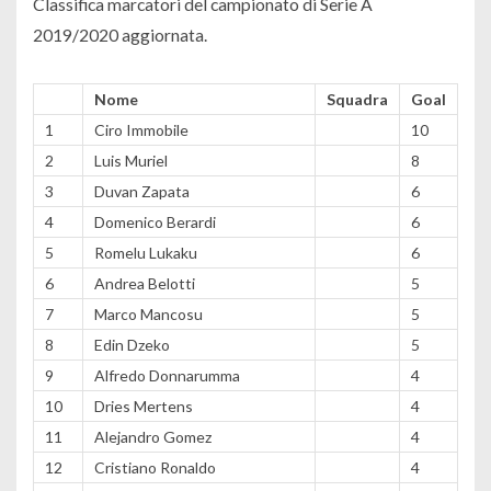
Classifica marcatori del campionato di Serie A
2019/2020 aggiornata.
Nome
Squadra
Goal
1
Ciro Immobile
10
2
Luis Muriel
8
3
Duvan Zapata
6
4
Domenico Berardi
6
5
Romelu Lukaku
6
6
Andrea Belotti
5
7
Marco Mancosu
5
8
Edin Dzeko
5
9
Alfredo Donnarumma
4
10
Dries Mertens
4
11
Alejandro Gomez
4
12
Cristiano Ronaldo
4