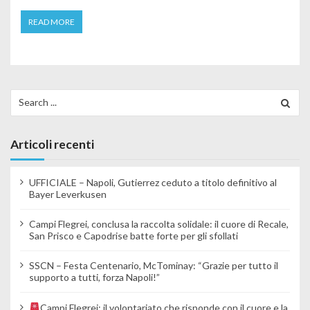
READ MORE
Search for:
Articoli recenti
UFFICIALE – Napoli, Gutierrez ceduto a titolo definitivo al
Bayer Leverkusen
Campi Flegrei, conclusa la raccolta solidale: il cuore di Recale,
San Prisco e Capodrise batte forte per gli sfollati
SSCN – Festa Centenario, McTominay: “Grazie per tutto il
supporto a tutti, forza Napoli!”
Campi Flegrei: il volontariato che risponde con il cuore e la