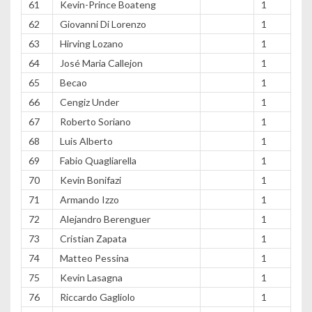
61
Kevin-Prince Boateng
1
62
Giovanni Di Lorenzo
1
63
Hirving Lozano
1
64
José Maria Callejon
1
65
Becao
1
66
Cengiz Under
1
67
Roberto Soriano
1
68
Luis Alberto
1
69
Fabio Quagliarella
1
70
Kevin Bonifazi
1
71
Armando Izzo
1
72
Alejandro Berenguer
1
73
Cristian Zapata
1
74
Matteo Pessina
1
75
Kevin Lasagna
1
76
Riccardo Gagliolo
1