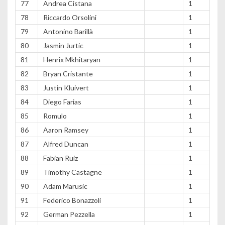
77
Andrea Cistana
1
78
Riccardo Orsolini
1
79
Antonino Barillà
1
80
Jasmin Jurtic
1
81
Henrix Mkhitaryan
1
82
Bryan Cristante
1
83
Justin Kluivert
1
84
Diego Farias
1
85
Romulo
1
86
Aaron Ramsey
1
87
Alfred Duncan
1
88
Fabian Ruiz
1
89
Timothy Castagne
1
90
Adam Marusic
1
91
Federico Bonazzoli
1
92
German Pezzella
1