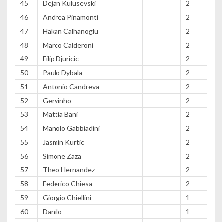
45
Dejan Kulusevski
2
46
Andrea Pinamonti
2
47
Hakan Calhanoglu
2
48
Marco Calderoni
2
49
Filip Djuricic
2
50
Paulo Dybala
2
51
Antonio Candreva
2
52
Gervinho
2
53
Mattia Bani
2
54
Manolo Gabbiadini
2
55
Jasmin Kurtic
2
56
Simone Zaza
2
57
Theo Hernandez
2
58
Federico Chiesa
2
59
Giorgio Chiellini
1
60
Danilo
1