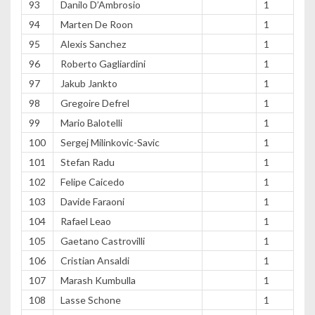
93
Danilo D’Ambrosio
1
94
Marten De Roon
1
95
Alexis Sanchez
1
96
Roberto Gagliardini
1
97
Jakub Jankto
1
98
Gregoire Defrel
1
99
Mario Balotelli
1
100
Sergej Milinkovic-Savic
1
101
Stefan Radu
1
102
Felipe Caicedo
1
103
Davide Faraoni
1
104
Rafael Leao
1
105
Gaetano Castrovilli
1
106
Cristian Ansaldi
1
107
Marash Kumbulla
1
108
Lasse Schone
1