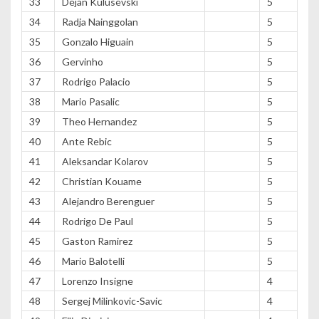
33
Dejan Kulusevski
5
34
Radja Nainggolan
5
35
Gonzalo Higuain
5
36
Gervinho
5
37
Rodrigo Palacio
5
38
Mario Pasalic
5
39
Theo Hernandez
5
40
Ante Rebic
5
41
Aleksandar Kolarov
5
42
Christian Kouame
5
43
Alejandro Berenguer
5
44
Rodrigo De Paul
5
45
Gaston Ramirez
5
46
Mario Balotelli
5
47
Lorenzo Insigne
4
48
Sergej Milinkovic-Savic
4