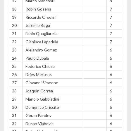
17
Marco Mancosu
8
18
Robin Gosens
7
19
Riccardo Orsolini
7
20
Jeremie Boga
7
21
Fabio Quagliarella
7
22
Gianluca Lapadula
7
23
Alejandro Gomez
6
24
Paulo Dybala
6
25
Federico Chiesa
6
26
Dries Mertens
6
27
Giovanni Simeone
6
28
Joaquin Correa
6
29
Manolo Gabbiadini
6
30
Domenico Criscito
6
31
Goran Pandev
6
32
Dusan Vlahovic
6