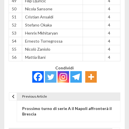
49
Filip Djuricic
4
50
Nicola Sansone
4
51
Cristian Ansaldi
4
52
Stefano Okaka
4
53
Henrix Mkhitaryan
4
54
Ernesto Torregrossa
4
55
Nicolò Zaniolo
4
56
Mattia Bani
4
Condividi
Previous Article
Navigazione articoli
Prossimo turno di serie A il Napoli affronterà il
Brescia