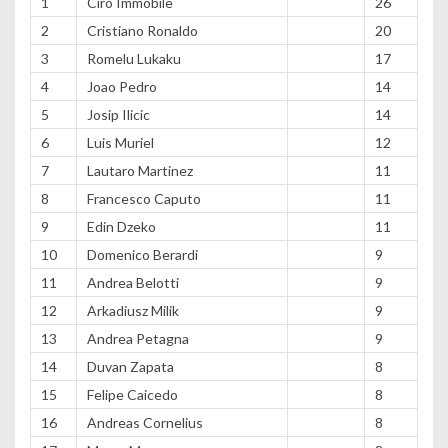
1
Ciro Immobile
26
2
Cristiano Ronaldo
20
3
Romelu Lukaku
17
4
Joao Pedro
14
5
Josip Ilicic
14
6
Luis Muriel
12
7
Lautaro Martinez
11
8
Francesco Caputo
11
9
Edin Dzeko
11
10
Domenico Berardi
9
11
Andrea Belotti
9
12
Arkadiusz Milik
9
13
Andrea Petagna
9
14
Duvan Zapata
8
15
Felipe Caicedo
8
16
Andreas Cornelius
8