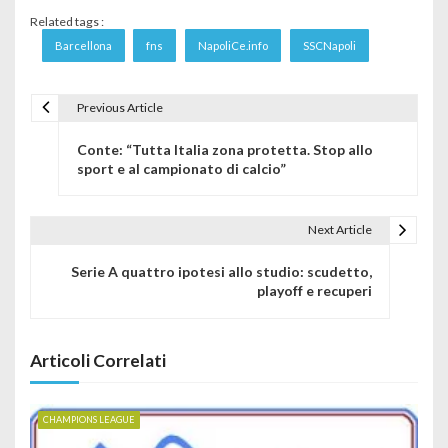
Related tags :
Barcellona
fns
NapoliCe.info
SSCNapoli
Previous Article
Navigazione articoli
Conte: “Tutta Italia zona protetta. Stop allo
sport e al campionato di calcio”
Next Article
Serie A quattro ipotesi allo studio: scudetto,
playoff e recuperi
Articoli Correlati
CHAMPIONS LEAGUE