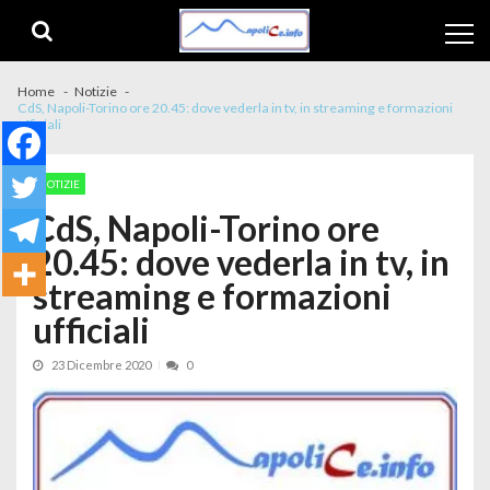
Skip to navigation
Skip to content
Home
Notizie
CdS, Napoli-Torino ore 20.45: dove vederla in tv, in streaming e formazioni
ufficiali
NOTIZIE
CdS, Napoli-Torino ore
20.45: dove vederla in tv, in
streaming e formazioni
ufficiali
23 Dicembre 2020
0