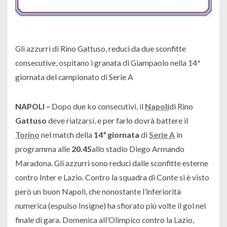
Gli azzurri di Rino Gattuso, reduci da due sconfitte
consecutive, ospitano i granata di Giampaolo nella 14ª
giornata del campionato di Serie A
NAPOLI –
Dopo due ko consecutivi, il
Napoli
di Rino
Gattuso
deve rialzarsi, e per farlo dovrà battere il
Torino
nel match della
14ª giornata
di
Serie A
in
programma alle
20.45
allo stadio Diego Armando
Maradona. Gli azzurri sono reduci dalle sconfitte esterne
contro Inter e Lazio. Contro la squadra di Conte si è visto
però un buon Napoli, che nonostante l’inferiorità
numerica (espulso Insigne) ha sfiorato più volte il gol nel
finale di gara. Domenica all’Olimpico contro la Lazio,