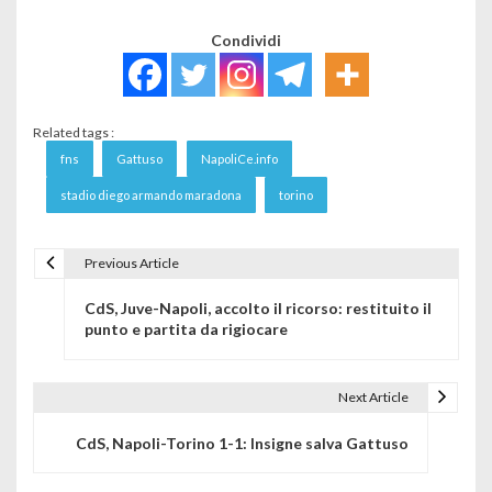
Condividi
Related tags :
fns
Gattuso
NapoliCe.info
stadio diego armando maradona
torino
Previous Article
Navigazione articoli
CdS, Juve-Napoli, accolto il ricorso: restituito il
punto e partita da rigiocare
Next Article
CdS, Napoli-Torino 1-1: Insigne salva Gattuso