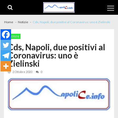
Skip to navigation
Skip to content
Home
Notizie
Cds, Napoli, due positivi al Coronavirus: uno è Zielinski
NOTIZIE
Cds, Napoli, due positivi al
Coronavirus: uno è
Zielinski
2 Ottobre 2020
0