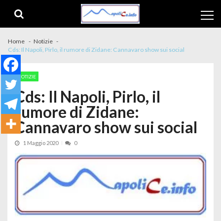
Skip to navigation
Skip to content
Home
Notizie
Cds: Il Napoli, Pirlo, il rumore di Zidane: Cannavaro show sui social
NOTIZIE
Cds: Il Napoli, Pirlo, il
rumore di Zidane:
Cannavaro show sui social
1 Maggio 2020
0