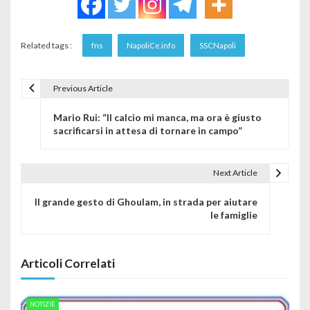
Related tags :
fns
NapoliCe.info
SSCNapoli
Previous Article
Navigazione articoli
Mario Rui: “Il calcio mi manca, ma ora è giusto
sacrificarsi in attesa di tornare in campo”
Next Article
Il grande gesto di Ghoulam, in strada per aiutare
le famiglie
Articoli Correlati
NOTIZIE