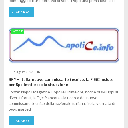
pomeriggio il ritiro della Val di Sole. Dopo una prima fase di ri
READ MORE
NOTIZIE
15 Agosto 2023
0
SKY – Italia, nuovo commissario tecnico: la FIGC insiste
per Spalletti, ecco la situazione
Fonte: Napoli Magazine Dopo le ultime ore, ricche di sviluppi su
diversi fronti, la Figc è ancora alla ricerca del nuovo
commissario tecnico della nazionale italiana. Nella giornata di
oggi, marted
READ MORE