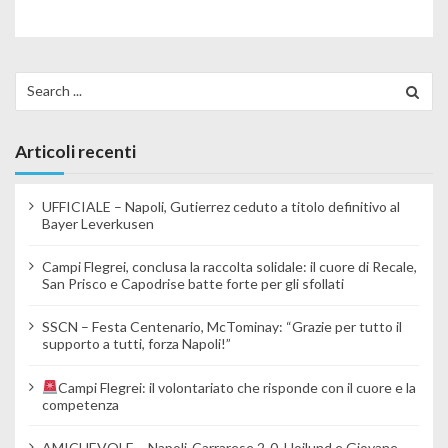
Search for:
Articoli recenti
UFFICIALE – Napoli, Gutierrez ceduto a titolo definitivo al
Bayer Leverkusen
Campi Flegrei, conclusa la raccolta solidale: il cuore di Recale,
San Prisco e Capodrise batte forte per gli sfollati
SSCN – Festa Centenario, McTominay: “Grazie per tutto il
supporto a tutti, forza Napoli!”
Campi Flegrei: il volontariato che risponde con il cuore e la
competenza
AMICHEVOLE – Napoli-Carrarese 2-0, Hojlund e Giovane