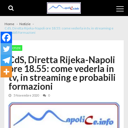
Skip to navigation
Skip to content
Home
Notizie
CdS, Diretta Rijeka-Napoli ore 18.55: come vederla in tv, in streaming e
probabili formazioni
NOTIZIE
CdS, Diretta Rijeka-Napoli
ore 18.55: come vederla in
tv, in streaming e probabili
formazioni
5 Novembre 2020
0