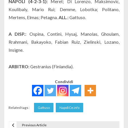
NAPOLI (4-2-3-1):
Meret; Di Lorenzo, Maksimovic,
Koulibaly, Mario Rui; Demme, Lobotka; Politano,
Mertens, Elmas; Petagna.
ALL.:
Gattuso.
A DISP.:
Ospina, Contini, Hysaj, Manolas, Ghoulam,
Rrahmani, Bakayoko, Fabian Ruiz, Zielinski, Lozano,
Insigne.
ARBITRO:
Gestranius (Finlandia).
Condividi
Related tags :
Gattuso
NapoliCe.info
Previous Article