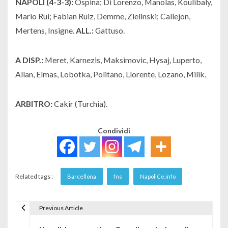
NAPOLI (4-3-3):
Ospina; Di Lorenzo, Manolas, Koulibaly,
Mario Rui; Fabian Ruiz, Demme, Zielinski; Callejon,
Mertens, Insigne.
ALL.:
Gattuso.
A DISP.:
Meret, Karnezis, Maksimovic, Hysaj, Luperto,
Allan, Elmas, Lobotka, Politano, Llorente, Lozano, Milik.
ARBITRO:
Cakir (Turchia).
Condividi
Related tags :
Barcellona
fns
NapoliCe.info
Previous Article
Navigazione articoli