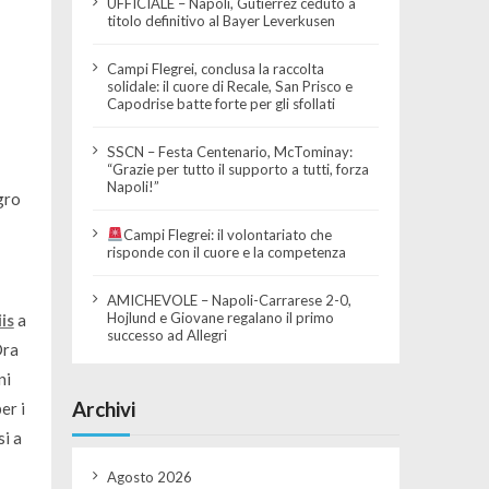
UFFICIALE – Napoli, Gutierrez ceduto a
titolo definitivo al Bayer Leverkusen
Campi Flegrei, conclusa la raccolta
solidale: il cuore di Recale, San Prisco e
Capodrise batte forte per gli sfollati
SSCN – Festa Centenario, McTominay:
“Grazie per tutto il supporto a tutti, forza
Napoli!”
gro
Campi Flegrei: il volontariato che
risponde con il cuore e la competenza
AMICHEVOLE – Napoli-Carrarese 2-0,
Hojlund e Giovane regalano il primo
is
a
successo ad Allegri
ra
ni
Archivi
er i
si a
Agosto 2026