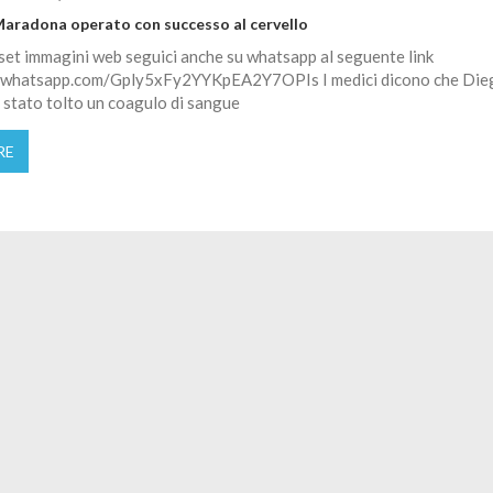
Maradona operato con successo al cervello
et immagini web seguici anche su whatsapp al seguente link
t.whatsapp.com/Gply5xFy2YYKpEA2Y7OPIs I medici dicono che Die
E' stato tolto un coagulo di sangue
RE