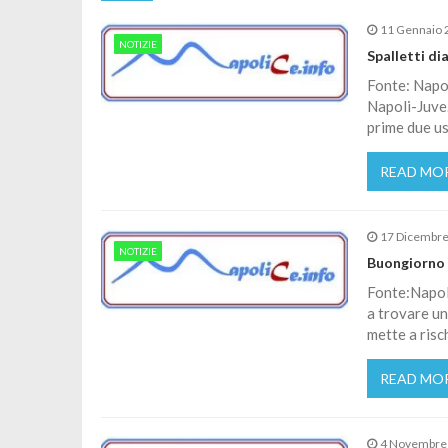
11 Gennaio 
NOTIZIE
Spalletti di
Fonte: Napol
Napoli-Juve.
prime due us
READ MO
17 Dicembr
NOTIZIE
Buongiorno i
Fonte:Napoli
a trovare un
mette a risc
READ MO
4 Novembre