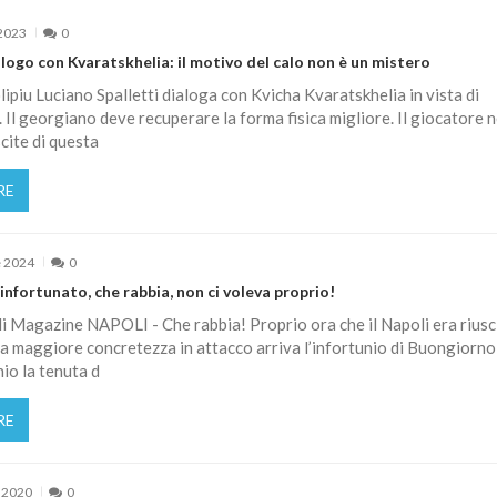
2023
0
alogo con Kvaratskhelia: il motivo del calo non è un mistero
ipiu Luciano Spalletti dialoga con Kvicha Kvaratskhelia in vista di
 Il georgiano deve recuperare la forma fisica migliore. Il giocatore n
cite di questa
RE
e 2024
0
nfortunato, che rabbia, non ci voleva proprio!
 Magazine NAPOLI - Che rabbia! Proprio ora che il Napoli era riusc
a maggiore concretezza in attacco arriva l’infortunio di Buongiorno
hio la tenuta d
RE
 2020
0