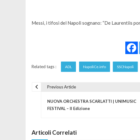
Messi, i tifosi del Napoli sognano: “De Laurentiis po
Related tags :
ADL
NapoliCe.info
SSCNapoli
Previous Article
Navigazione articoli
NUOVA ORCHESTRA SCARLATTI | UNIMUSIC
FESTIVAL – II Edizione
Articoli Correlati