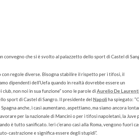
un convegno che si è svolto al palazzetto dello sport di Castel di San
o con regole diverse. Bisogna stabilire il rispetto per i tifosi, il
amo dipendenti dell’Uefa quando in realtà dovrebbe essere un
i club, non noi in sua funzione
” sono le parole di
Aurelio De Laurenti
o sport di Castel di Sangro. Il presidente del
Napoli
ha spiegato: “
O
, in Spagna anche, i casi aumentano, aspettiamo, ma siamo ancora lonta
vorare per la nazionale di Mancini o per i tifosi napoletani, la Juve p
uando è tutto sanificato. Ieri c’erano casi alla Roma, vengono fuori ca
 auto-castrazione e significa essere degli stupidi”
.