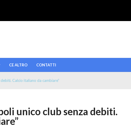
CE ALTRO
CONTATTI
 debiti. Calcio italiano da cambiare”
oli unico club senza debiti.
iare”