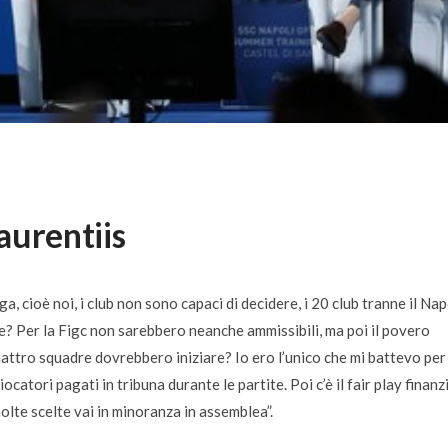
Laurentiis
a, cioè noi, i club non sono capaci di decidere, i 20 club tranne il Nap
ne? Per la Figc non sarebbero neanche ammissibili, ma poi il povero
ttro squadre dovrebbero iniziare? Io ero l’unico che mi battevo per 
catori pagati in tribuna durante le partite. Poi c’è il fair play finanz
 molte scelte vai in minoranza in assemblea
”.