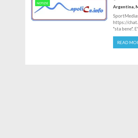
NOTIZIE
Argentina, 
SportMedias
https://cha
"sta bene". 
READ MO