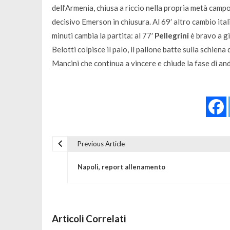
dell’Armenia, chiusa a riccio nella propria metà campo
decisivo Emerson in chiusura. Al 69′ altro cambio ita
minuti cambia la partita: al 77′
Pellegrini
è bravo a gi
Belotti colpisce il palo, il pallone batte sulla schiena
Mancini che continua a vincere e chiude la fase di and
Previous Article
Navigazione articoli
Napoli, report allenamento
Articoli Correlati