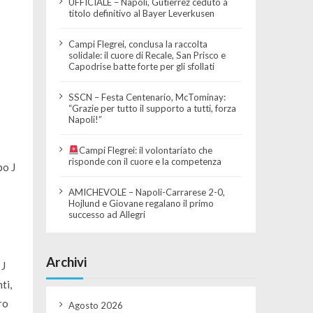
UFFICIALE – Napoli, Gutierrez ceduto a
titolo definitivo al Bayer Leverkusen
Campi Flegrei, conclusa la raccolta
solidale: il cuore di Recale, San Prisco e
Capodrise batte forte per gli sfollati
SSCN – Festa Centenario, McTominay:
“Grazie per tutto il supporto a tutti, forza
Napoli!”
Campi Flegrei: il volontariato che
risponde con il cuore e la competenza
po J
AMICHEVOLE – Napoli-Carrarese 2-0,
Hojlund e Giovane regalano il primo
successo ad Allegri
Archivi
 J
ti,
ro
Agosto 2026