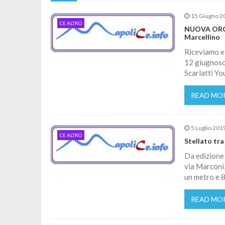
15 Giugno 2
CE ALTRO
NUOVA ORCHE
Marcellino
Riceviamo e 
12 giugnosco
Scarlatti Y
READ MO
5 Luglio 201
CE ALTRO
Stellato tra
Da edizione 
via Marconi,
un metro e 8
READ MO