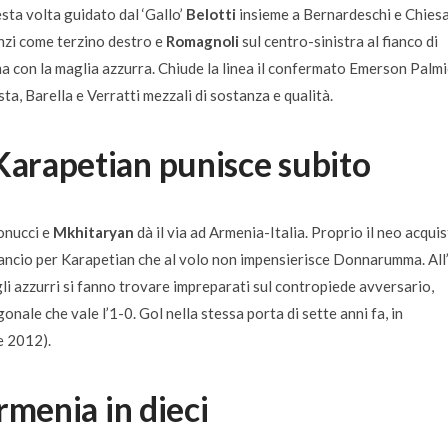
esta volta guidato dal ‘Gallo’
Belotti
insieme a Bernardeschi e Chies
nzi come terzino destro e
Romagnoli
sul centro-sinistra al fianco di
ma con la maglia azzurra. Chiude la linea il confermato Emerson Palmi
a, Barella e Verratti mezzali di sostanza e qualità.
 Karapetian punisce subito
Bonucci e
Mkhitaryan
dà il via ad Armenia-Italia. Proprio il neo acqui
lancio per Karapetian che al volo non impensierisce Donnarumma. All’
li azzurri si fanno trovare impreparati sul contropiede avversario,
ale che vale l’1-0. Gol nella stessa porta di sette anni fa, in
re 2012).
Armenia in dieci