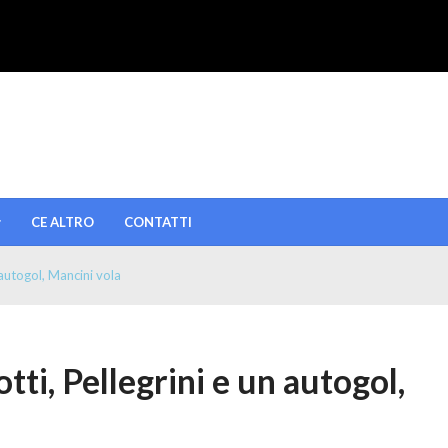
CE ALTRO
CONTATTI
 autogol, Mancini vola
tti, Pellegrini e un autogol,