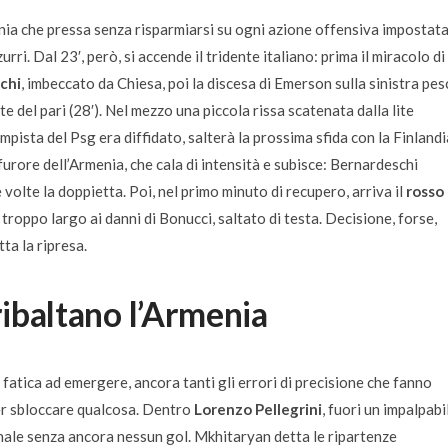
enia che pressa senza risparmiarsi su ogni azione offensiva impostat
rri. Dal 23′, però, si accende il tridente italiano: prima il miracolo di
chi
, imbeccato da Chiesa, poi la discesa di Emerson sulla sinistra pes
te del pari (28′). Nel mezzo una piccola rissa scatenata dalla lite
mpista del Psg era diffidato, salterà la prossima sfida con la Finlandi
furore dell’Armenia, che cala di intensità e subisce: Bernardeschi
ue volte la doppietta. Poi, nel primo minuto di recupero, arriva il
rosso
roppo largo ai danni di Bonucci, saltato di testa. Decisione, forse,
ta la ripresa.
ribaltano l’Armenia
a fatica ad emergere, ancora tanti gli errori di precisione che fanno
per sbloccare qualcosa. Dentro
Lorenzo Pellegrini
, fuori un impalpabi
nale senza ancora nessun gol. Mkhitaryan detta le ripartenze