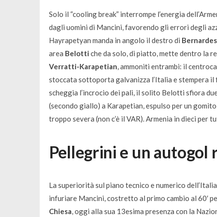
Solo il “cooling break” interrompe l’energia dell’Arm
dagli uomini di Mancini, favorendo gli errori degli azzu
Hayrapetyan manda in angolo il destro di
Bernardes
area
Belotti
che da solo, di piatto, mette dentro la re
Verratti-Karapetian
, ammoniti entrambi: il centroca
stoccata sottoporta galvanizza l’Italia e stempera il 
scheggia l’incrocio dei pali, il solito Belotti sfiora d
(secondo giallo) a Karapetian, espulso per un gomito t
troppo severa (non c’è il VAR). Armenia in dieci per tut
Pellegrini e un autogol 
La superiorità sul piano tecnico e numerico dell’Itali
infuriare Mancini, costretto al primo cambio al 60′ 
Chiesa
, oggi alla sua 13esima presenza con la Nazio