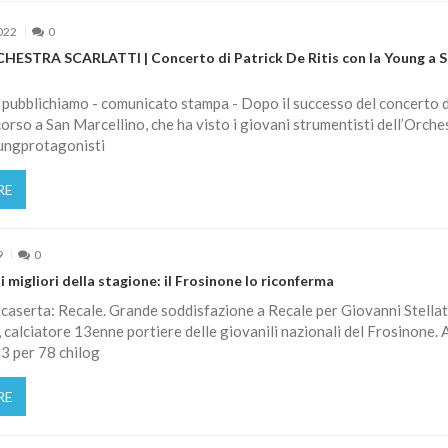
022
0
STRA SCARLATTI | Concerto di Patrick De Ritis con la Young a S
pubblichiamo - comunicato stampa - Dopo il successo del concerto d
rso a San Marcellino, che ha visto i giovani strumentisti dell’Orche
oungprotagonisti
RE
9
0
 i migliori della stagione: il Frosinone lo riconferma
caserta: Recale. Grande soddisfazione a Recale per Giovanni Stella
 calciatore 13enne portiere delle giovanili nazionali del Frosinone. 
3 per 78 chilog
RE