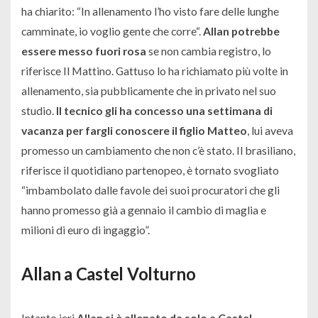
ha chiarito: “
In allenamento l’ho visto fare delle lunghe
camminate, io voglio gente che corre
“.
Allan potrebbe
essere messo fuori rosa
se non cambia registro, lo
riferisce Il Mattino. Gattuso lo ha richiamato più volte in
allenamento, sia pubblicamente che in privato nel suo
studio.
Il tecnico gli ha concesso una settimana di
vacanza per fargli conoscere il figlio Matteo
, lui aveva
promesso un cambiamento che non c’è stato. Il brasiliano,
riferisce il quotidiano partenopeo, è tornato svogliato
“imbambolato dalle favole dei suoi procuratori che gli
hanno promesso già a gennaio il cambio di maglia e
milioni di euro di ingaggio”.
Allan a Castel Volturno
Intanto ieri
Allan si è allenato da solo a Castel