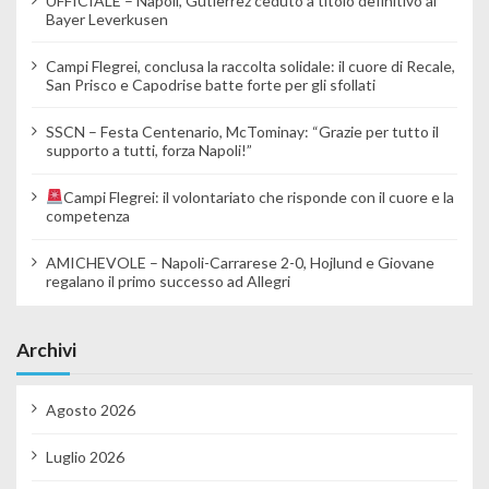
UFFICIALE – Napoli, Gutierrez ceduto a titolo definitivo al
Bayer Leverkusen
Campi Flegrei, conclusa la raccolta solidale: il cuore di Recale,
San Prisco e Capodrise batte forte per gli sfollati
SSCN – Festa Centenario, McTominay: “Grazie per tutto il
supporto a tutti, forza Napoli!”
Campi Flegrei: il volontariato che risponde con il cuore e la
competenza
AMICHEVOLE – Napoli-Carrarese 2-0, Hojlund e Giovane
regalano il primo successo ad Allegri
Archivi
Agosto 2026
Luglio 2026