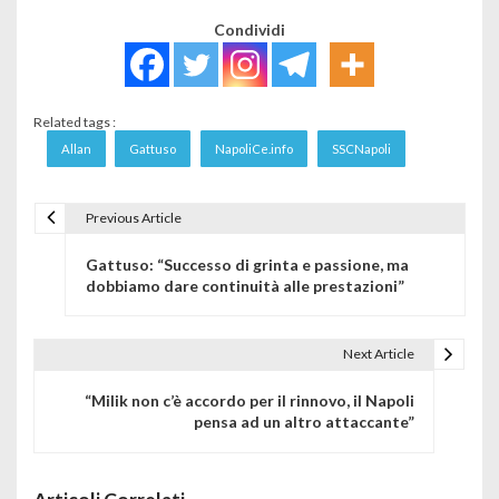
Condividi
Related tags :
Allan
Gattuso
NapoliCe.info
SSCNapoli
Previous Article
Navigazione articoli
Gattuso: “Successo di grinta e passione, ma
dobbiamo dare continuità alle prestazioni”
Next Article
“Milik non c’è accordo per il rinnovo, il Napoli
pensa ad un altro attaccante”