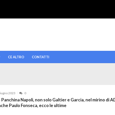
CE ALTRO
CONTATTI
iugno 2023
0
 Panchina Napoli, non solo Galtier e Garcia, nel mirino di A
nche Paulo Fonseca, ecco le ultime