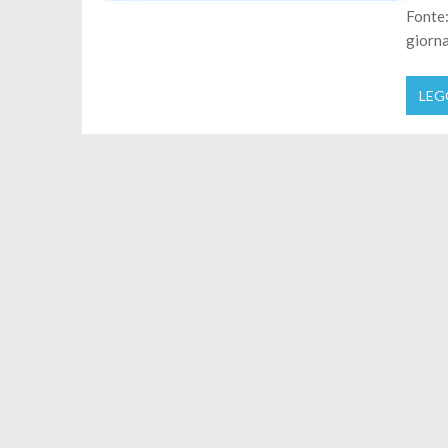
Fonte:
giorna
LEG