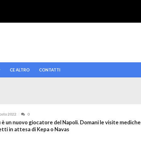
CE ALTRO
CONTATTI
osto 2022
0
u è un nuovo giocatore del Napoli. Domani le visite mediche
etti in attesa di Kepa o Navas