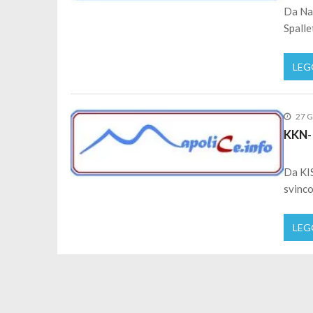
Da Nap
Spalle
LEG
27 G
KKN-I
Da KIS
svinco
LEG