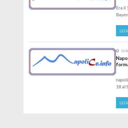
Era il
Bayern
LEG
11 S
Napol
form
napoli
18 al 
LEG