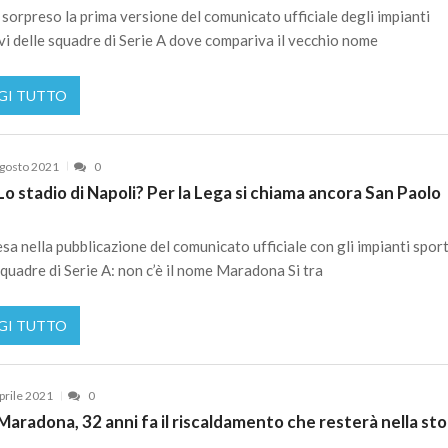
sorpreso la prima versione del comunicato ufficiale degli impianti
vi delle squadre di Serie A dove compariva il vecchio nome
GI TUTTO
gosto 2021
0
o stadio di Napoli? Per la Lega si chiama ancora San Paolo
sa nella pubblicazione del comunicato ufficiale con gli impianti sport
squadre di Serie A: non c’è il nome Maradona Si tra
GI TUTTO
prile 2021
0
aradona, 32 anni fa il riscaldamento che resterà nella sto