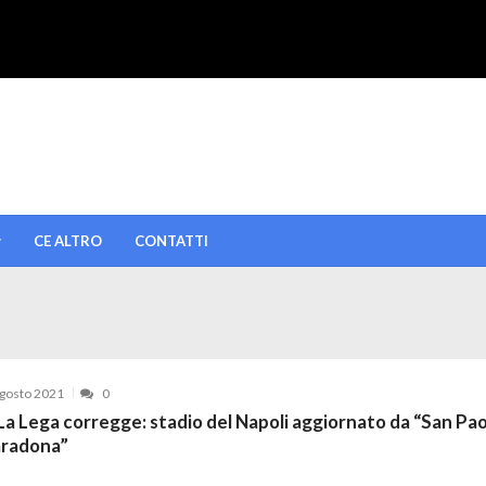
CE ALTRO
CONTATTI
gosto 2021
0
a Lega corregge: stadio del Napoli aggiornato da “San Pao
aradona”