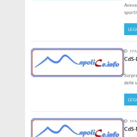
Aveva 
sporti
LEG
19 A
CdS-L
Sorpre
delle 
LEG
19 A
CdS-M