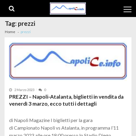
Skip to navigation
Skip to content
Tag:
prezzi
Home
prezzi
2 Marzo 2023
0
PREZZI – Napoli-Atalanta, biglietti in vendita da
venerdì 3 marzo, ecco tutti i dettagli
di Napoli Magazine I biglietti per la gara
di Campionato Napoli vs Atalanta, in programma l’11
marzo 2023 alle ore 18:00 presso lo Stadio Diego