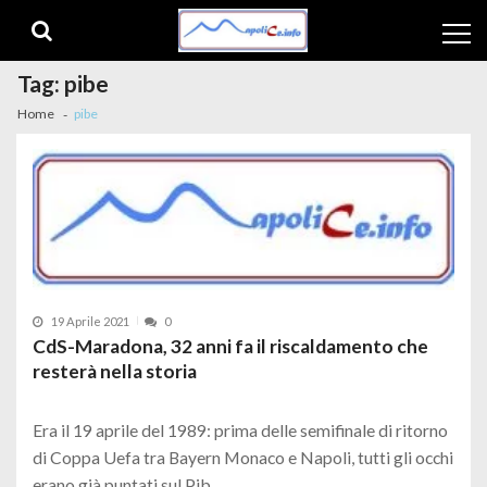
Skip to navigation
Skip to content
Tag:
pibe
Home
pibe
19 Aprile 2021
0
CdS-Maradona, 32 anni fa il riscaldamento che
resterà nella storia
Era il 19 aprile del 1989: prima delle semifinale di ritorno
di Coppa Uefa tra Bayern Monaco e Napoli, tutti gli occhi
erano già puntati sul Pib