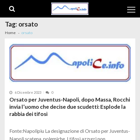
Skip to navigation
Skip to content
Tag:
orsato
Home
orsato
6 Dicembre 2023
0
Orsato per Juventus-Napoli, dopo Massa, Rocchi
invia l’uomo che decise due scudetti: Esplode la
rabbia dei tifosi
Fonte:Napolipiu La designazione di Orsato per Juventus-
Napoli scatena, polemiche. I tifosi azzurri non