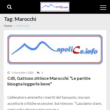
Skip to navigation
Skip to content
Tag:
Marocchi
Home
Marocchi
1 Novembre 2020
0
CdS, Gattuso zittisce Marocchi: “Le partite
bisogna leggerle bene”
L'allenatore ammette i meriti del Sassuolo, ma non
accetta le critiche eccessive. Sul rinnovo: "Lasciamo stare,
ogni volta che ne parlo non ne v