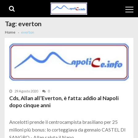
Skip to navigation
Skip to content
Tag:
everton
Home
everton
29 Agosto 2020
0
Cds, Allan all’Everton, è fatta: addio al Napoli
dopo cinque anni
Ancelotti prende il centrocampista brasiliano per 25
milioni più bonus: lo corteggiava da gennaio CASTEL DI
SANGRO - Allan saluta il Napo