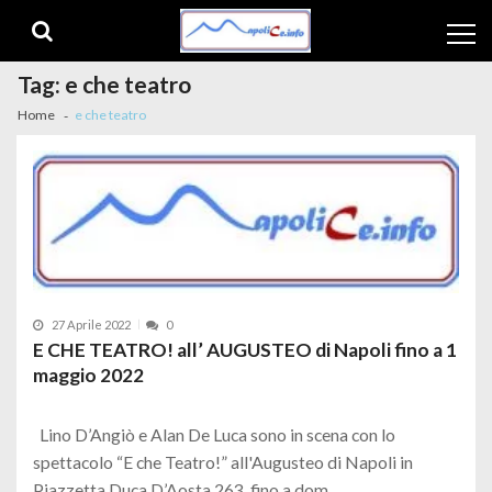
Skip to navigation
Skip to content
Tag:
e che teatro
Home
e che teatro
27 Aprile 2022
0
E CHE TEATRO! all’ AUGUSTEO di Napoli fino a 1
maggio 2022
Lino D’Angiò e Alan De Luca sono in scena con lo
spettacolo “E che Teatro!” all'Augusteo di Napoli in
Piazzetta Duca D’Aosta 263, fino a dom