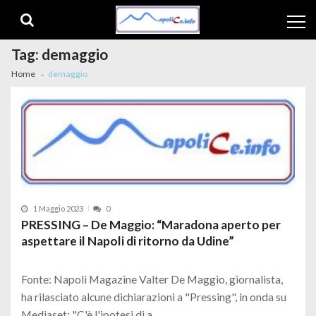
Skip to navigation
Skip to content
Tag:
demaggio
Home
demaggio
1 Maggio 2023
0
PRESSING – De Maggio: “Maradona aperto per
aspettare il Napoli di ritorno da Udine”
Fonte: Napoli Magazine Valter De Maggio, giornalista,
ha rilasciato alcune dichiarazioni a "Pressing", in onda su
Mediaset: "C'è l'ipotesi di a