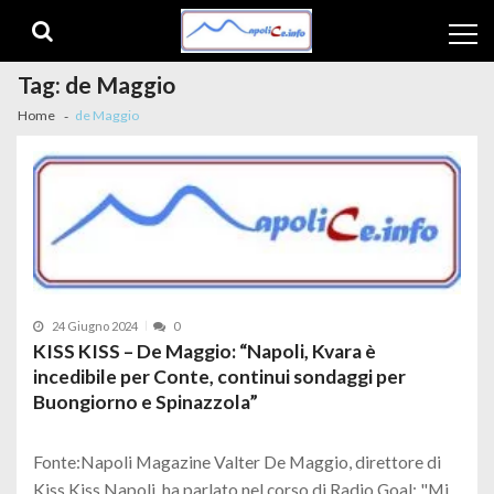
Skip to navigation
Skip to content
Tag:
de Maggio
Home
de Maggio
24 Giugno 2024
0
KISS KISS – De Maggio: “Napoli, Kvara è
incedibile per Conte, continui sondaggi per
Buongiorno e Spinazzola”
Fonte:Napoli Magazine Valter De Maggio, direttore di
Kiss Kiss Napoli, ha parlato nel corso di Radio Goal: "Mi