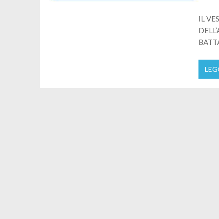
IL VE
DELL’
BATT
LEG