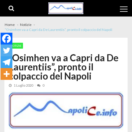
Skip to navigation
Skip to content
Home
Notizie
“Osimhen va a Capri da De Laurentiis”, pronto il colpaccio del Napoli
NOTIZIE
“Osimhen va a Capri da De
Laurentiis”, pronto il
colpaccio del Napoli
1 Luglio 2020
0