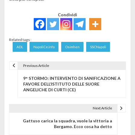
Condividi
Related tags :
ADL
NapoliCe.info
Osimhen
SSCNapoli
Previous Article
Navigazione articoli
9° STORMO: INTERVENTO DI SANIFICAZIONE A
FAVORE DELL’ISTITUTO DELLE SUORE
ANGELICHE DI CURTI (CE)
Next Article
Gattuso carica la squadra, vuole la vittoria a
Bergamo. Ecco cosa ha detto