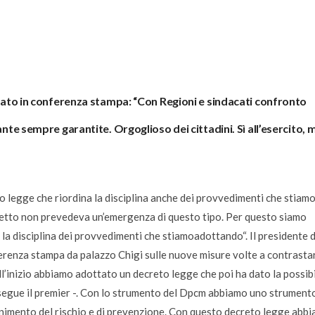
arlato in conferenza stampa: “Con Regioni e sindacati confronto
ante sempre garantite. Orgoglioso dei cittadini. Sì all’esercito, 
o legge che riordina la disciplina anche dei provvedimenti che stiam
setto non prevedeva un’emergenza di questo tipo. Per questo siamo
 la disciplina dei provvedimenti che stiamo
adottando
“. Il presidente 
erenza stampa da palazzo Chigi sulle nuove misure volte a contrastar
ll’inizio abbiamo adottato un decreto legge che poi ha dato la possibi
egue il premier -.
Con lo strumento del Dpcm abbiamo uno strument
tenimento del rischio e di prevenzione. Con questo decreto legge abb