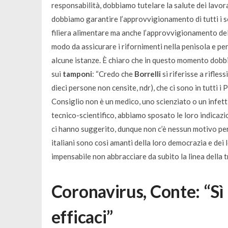
responsabilità, dobbiamo tutelare la salute dei lavora
dobbiamo garantire l’approvvigionamento di tutti i se
filiera alimentare ma anche l’approvvigionamento del
modo da assicurare i rifornimenti nella penisola e pe
alcune istanze. È chiaro che in questo momento dobbia
sui
tamponi
: “
Credo che
Borrelli
si riferisse a rifles
dieci persone non censite, ndr),
che ci sono in tutti i 
Consiglio non è un medico, uno scienziato o un infett
tecnico-scientifico, abbiamo sposato le loro indicaz
ci hanno suggerito, dunque non c’è nessun motivo per
italiani sono così amanti della loro democrazia e de
impensabile non abbracciare da subito la linea della 
Coronavirus, Conte: “Sì 
efficaci”