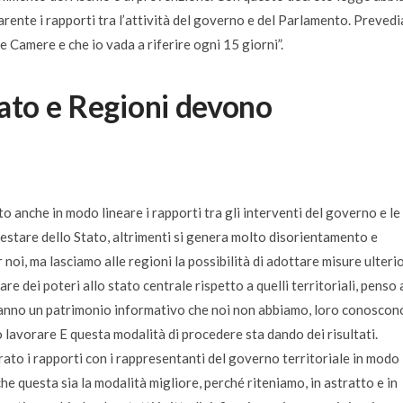
ente i rapporti tra l’attività del governo e del Parlamento. Preved
e Camere e che io vada a riferire ogni 15 giorni”.
tato e Regioni devono
anche in modo lineare i rapporti tra gli interventi del governo e le
restare dello Stato, altrimenti si genera molto disorientamento e
 noi, ma lasciamo alle regioni la possibilità di adottare misure ulterio
e dei poteri allo stato centrale rispetto a quelli territoriali, penso 
hanno un patrimonio informativo che noi non abbiamo, loro conoscon
o lavorare E questa modalità di procedere sta dando dei risultati.
to i rapporti con i rappresentanti del governo territoriale in modo
che questa sia la modalità migliore, perché riteniamo, in astratto e in