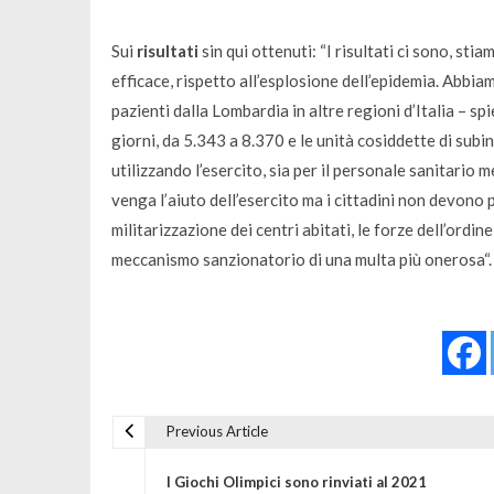
Sui
risultati
sin qui ottenuti: “
I risultati ci sono, s
efficace, rispetto all’esplosione dell’epidemia. Abb
pazienti dalla Lombardia in altre regioni d’Italia
– spi
giorni, da 5.343 a 8.370 e le unità cosiddette di sub
utilizzando l’esercito, sia per il personale sanitario 
venga l’aiuto dell’esercito ma i cittadini non devono 
militarizzazione dei centri abitati, le forze dell’ord
meccanismo sanzionatorio di una multa più onerosa
“.
Previous Article
Navigazione articoli
I Giochi Olimpici sono rinviati al 2021