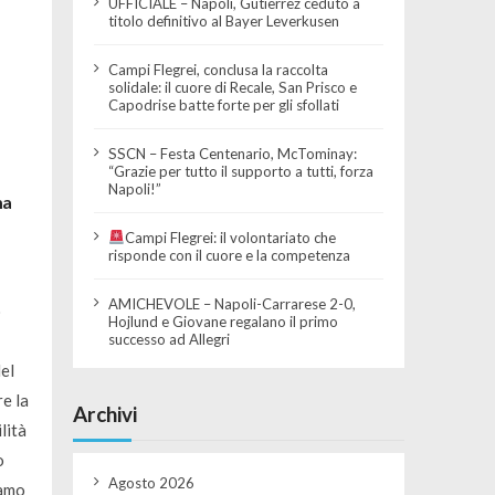
UFFICIALE – Napoli, Gutierrez ceduto a
titolo definitivo al Bayer Leverkusen
Campi Flegrei, conclusa la raccolta
solidale: il cuore di Recale, San Prisco e
Capodrise batte forte per gli sfollati
SSCN – Festa Centenario, McTominay:
“Grazie per tutto il supporto a tutti, forza
Napoli!”
ma
Campi Flegrei: il volontariato che
risponde con il cuore e la competenza
AMICHEVOLE – Napoli-Carrarese 2-0,
o
Hojlund e Giovane regalano il primo
successo ad Allegri
del
e la
Archivi
lità
o
Agosto 2026
iamo