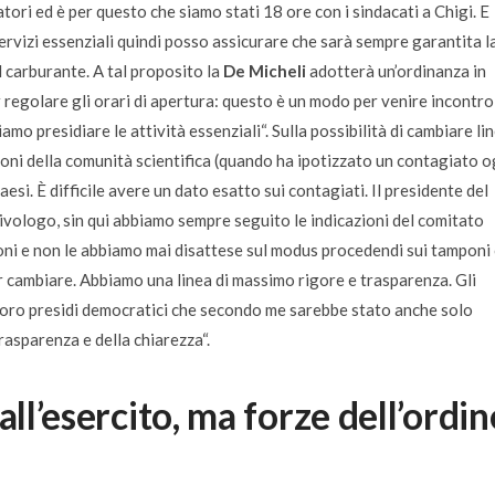
tori ed è per questo che siamo stati 18 ore con i sindacati a Chigi. E
rvizi essenziali quindi posso assicurare che sarà sempre garantita l
 carburante. A tal proposito la
De Micheli
adotterà un’ordinanza in
r regolare gli orari di apertura: questo è un modo per venire incontro
mo presidiare le attività essenziali
“. Sulla possibilità di cambiare li
sioni della comunità scientifica
(quando ha ipotizzato un contagiato o
Paesi. È difficile avere un dato esatto sui contagiati. Il presidente del
ivologo, sin qui abbiamo sempre seguito le indicazioni del comitato
ioni e non le abbiamo mai disattese sul modus procedendi sui tamponi
 cambiare. Abbiamo una linea di massimo rigore e trasparenza. Gli
i loro presidi democratici che secondo me sarebbe stato anche solo
trasparenza e della chiarezza
“.
all’esercito, ma forze dell’ordin