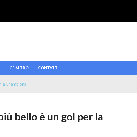
CE ALTRO
CONTATTI
er la Champions
iù bello è un gol per la