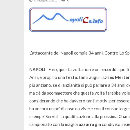
6 Maggio 2021
0
L’attaccante del Napoli compie 34 anni. Contro Lo Sp
NAPOLI
– E no, questa volta non è un
record
di quell
Anzi, è proprio una
festa
: tanti auguri,
Dries Merten
più anziano, se di anzianità si può parlare a 34 anni 
ma c’è da scommettere che questa volta farebbe vole
considerando che ha davvero tanti motivi per essere s
ha ancora un po’ di cose da vivere con il consueto gen
esempi? Serviti: la qualificazione alla prossima
Cham
campionato con la maglia
azzurra
già condiviso insi