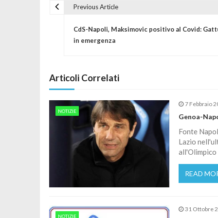
Previous Article
Navigazione articoli
CdS-Napoli, Maksimovic positivo al Covid: Gat
in emergenza
Articoli Correlati
7 Febbraio 
NOTIZIE
Genoa-Napoli
Fonte Napol
Lazio nell'u
all'Olimpico
READ MO
31 Ottobre 
NOTIZIE