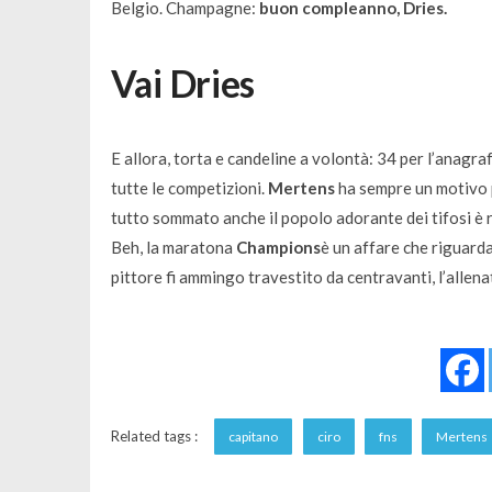
Belgio. Champagne:
buon compleanno, Dries.
Vai Dries
E allora, torta e candeline a volontà: 34 per l’anagra
tutte le competizioni.
Mertens
ha sempre un motivo pe
tutto sommato anche il popolo adorante dei tifosi è ri
Beh, la maratona
Champions
è un affare che riguarda
pittore fi ammingo travestito da centravanti, l’allenat
Related tags :
capitano
ciro
fns
Mertens