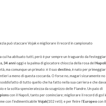
ezia può staccare Vojak e migliorare il record in campionato
i a cui ha abituato tutti, però è pur sempre un traguardo da festeggiar
s,
34 anni
oggi e la palma di giocatore chioccia della rosa del
Napoli
d’età, ma comunque un primato: è il suo
destino
, è nato per primeggiar
ntieri a meno di questa coccarda. O forse no, magari sicuramente no
oddisfatto di tutto quello che ha fatto nella sua carriera e che dava
io e la solita spensieratezza da scugnizzo delle Fiandre. Un paio di
pions
con il Napoli, tanto per cominciare; migliorare il record di gol i
eme con l’indimenticabile
Vojak
(102 reti); e per finire l’
Europeo
con il