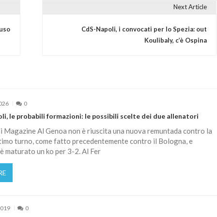
Next Article
tuso
CdS-Napoli, i convocati per lo Spezia: out
Koulibaly, c’è Ospina
2026
0
, le probabili formazioni: le possibili scelte dei due allenatori
i Magazine Al Genoa non è riuscita una nuova remuntada contro la
ltimo turno, come fatto precedentemente contro il Bologna, e
 è maturato un ko per 3-2. Al Fer
RE
2019
0