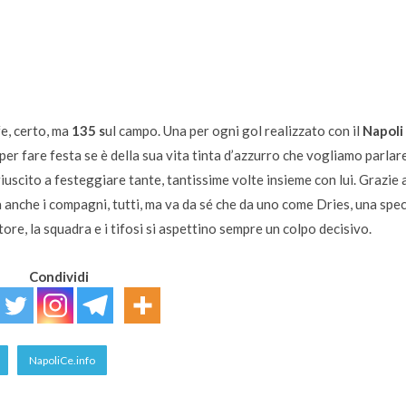
fe, certo, ma
135 s
ul campo. Una per ogni gol realizzato con il
Napoli
r fare festa se è della sua vita tinta d’azzurro che vogliamo parlare
uscito a festeggiare tante, tantissime volte insieme con lui. Grazie a 
 anche i compagni, tutti, ma va da sé che da uno come Dries, una spec
ore, la squadra e i tifosi si aspettino sempre un colpo decisivo.
Condividi
NapoliCe.info