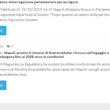
anta, interrogazione parlamentare per un rigore
ubblicato il: 31/10/2019 14:32 Napoli-Atalanta finisce in Parlame
rogazione bipartisan al Senato. "Dopo quanto accaduto nella partita
anta, il governo assuma
RE
023
0
 Napoli, pronto il rinnovo di Kvaratskhelia: ritocco sull’ingaggio e
lungata fino al 2028, ecco le condizioni
i Magazine La Repubblica ha svelato le ultime novità in merito ad u
nnovo di Khvicha Kvaratskhelia, attaccante del Napoli, con gli azzurr
aratskhelia rinno
RE