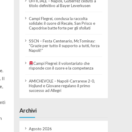
UFFICIALE – Napoli, Gutierrez ceduto a
titolo definitivo al Bayer Leverkusen
Campi Flegrei, conclusa la raccolta
solidale: il cuore di Recale, San Prisco e
Capodrise batte forte per gli sfollati
SSCN – Festa Centenario, McTominay:
“Grazie per tutto il supporto a tutti, forza
Napoli!”
Campi Flegrei: il volontariato che
risponde con il cuore e la competenza
e.
. Il
AMICHEVOLE – Napoli-Carrarese 2-0,
Hojlund e Giovane regalano il primo
e,
successo ad Allegri
nti
Archivi
n
Agosto 2026