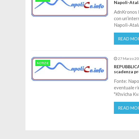
Napoli-Atal
AdnKronos P
con un’inter
Napoli-Atal
READ MO
27 Marzo 2
NOTIZIE
REPUBBLICA –
scadenza pro
Fonte: Napol
eventuale ri
"Khvicha Kv
READ MO