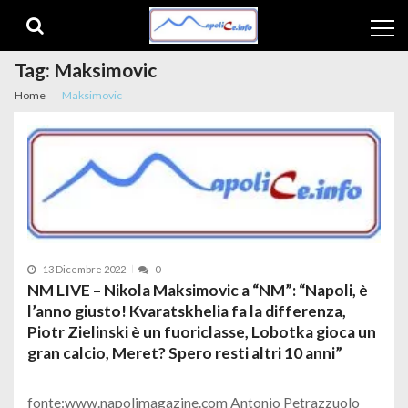
Skip to navigation
Skip to content
Tag:
Maksimovic
Home
Maksimovic
13 Dicembre 2022
0
NM LIVE – Nikola Maksimovic a “NM”: “Napoli, è
l’anno giusto! Kvaratskhelia fa la differenza,
Piotr Zielinski è un fuoriclasse, Lobotka gioca un
gran calcio, Meret? Spero resti altri 10 anni”
fonte:www.napolimagazine.com Antonio Petrazzuolo